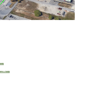
com
ess.com