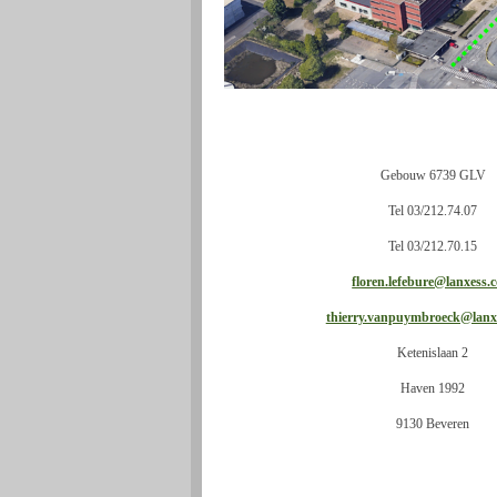
Gebouw 6739 GLV
Tel 03/212.74.07
Tel 03/212.70.15
floren.lefebure@lanxess.
thierry.vanpuymbroeck@lanx
Ketenislaan 2
Haven 1992
9130 Beveren